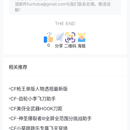
请邮件fuzhuba@gmail.com与我们联系处理。敬请谅
解！
THE END
0
分享
二维码
海报
相关推荐
CF枪王单版人物透视最新版
CF-齿轮小李飞刀助手
CF美伢全武器HOOK刀距
CF-神圣爆裂者III全屏全范围分挑战助手
CF小葵跳跳乐专属飞天穿墙