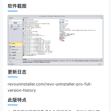
软件截图
更新日志
revouninstaller.com/revo-uninstaller-pro-full-
version-history
此版特点