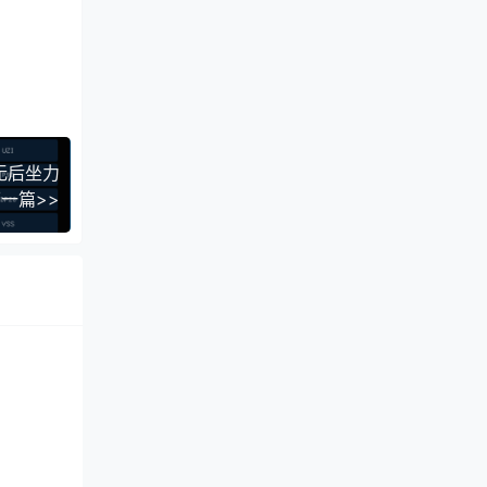
制无后坐力
一篇>>