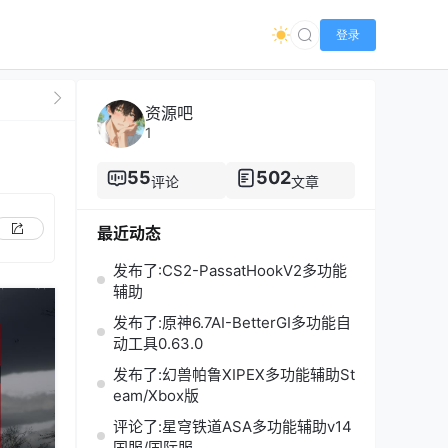
登录
资源吧
1
55
502
评论
文章
最近动态
发布了:CS2-PassatHookV2多功能
辅助
发布了:原神6.7AI-BetterGI多功能自
动工具0.63.0
发布了:幻兽帕鲁XIPEX多功能辅助St
eam/Xbox版
评论了:星穹铁道ASA多功能辅助v14
国服/国际服